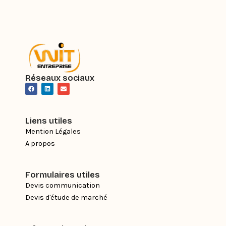
Réseaux sociaux
F
L
E
a
i
n
c
n
v
e
k
e
b
e
l
o
d
o
Liens utiles
o
i
p
k
n
e
Mention Légales
A propos
Formulaires utiles
Devis communication
Devis d'étude de marché